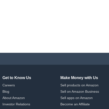
Get to Know Us
Make Money with Us
Careers
Sell products on Amazon
Blog
Sell on Amazon Business
About Amazon
Sell apps on Amazon
Investor Relations
Become an Affiliate