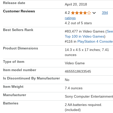
Release date
April 20, 2018
Customer Reviews
4.2
394
ratings
4.2 out of 5 stars
Best Sellers Rank
#83,477 in Video Games (
See
Top 100 in Video Games
)
#116 in
PlayStation 4 Console
Product Dimensions
14.3 x 4.5 x 17 inches; 7.41
ounces
Type of item
Video Game
Item model number
4655518633545
Is Discontinued By Manufacturer
No
Item Weight
7.4 ounces
Manufacturer
Sony Computer Entertainmen
Batteries
2 AA batteries required.
(included)