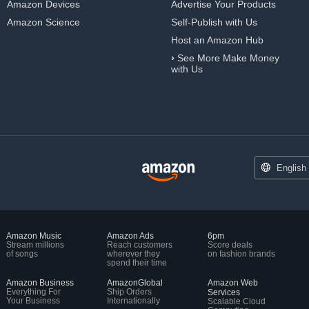
Amazon Devices
Advertise Your Products
Amazon Science
Self-Publish with Us
Host an Amazon Hub
›
See More Make Money
with Us
English
Amazon Music
Amazon Ads
6pm
Stream millions
Reach customers
Score deals
of songs
wherever they
on fashion brands
spend their time
Amazon Business
AmazonGlobal
Amazon Web
Everything For
Ship Orders
Services
Your Business
Internationally
Scalable Cloud