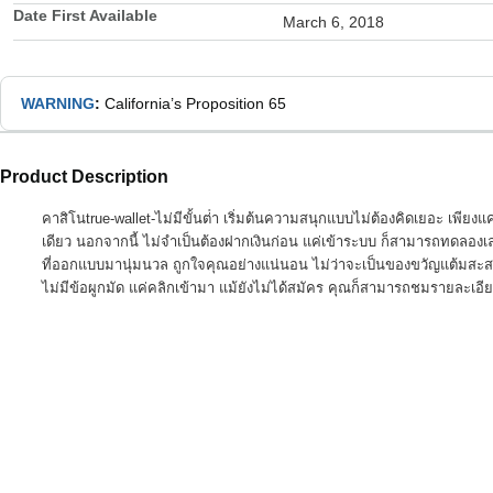
Date First Available
March 6, 2018
WARNING
:
California’s Proposition 65
Product Description
คาสิโนtrue-wallet-ไม่มีขั้นต่ํา เริ่มต้นความสนุกแบบไม่ต้องคิดเยอะ เพีย
เดียว นอกจากนี้ ไม่จำเป็นต้องฝากเงินก่อน แค่เข้าระบบ ก็สามารถทดลองเ
ที่ออกแบบมานุ่มนวล ถูกใจคุณอย่างแน่นอน ไม่ว่าจะเป็นของขวัญแต้มสะส
ไม่มีข้อผูกมัด แค่คลิกเข้ามา แม้ยังไม่ได้สมัคร คุณก็สามารถชมรายละเอ