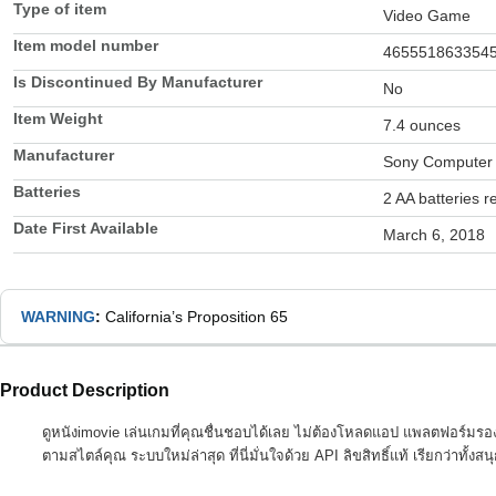
Type of item
Video Game
Item model number
465551863354
Is Discontinued By Manufacturer
No
Item Weight
7.4 ounces
Manufacturer
Sony Computer 
Batteries
2 AA batteries r
Date First Available
March 6, 2018
WARNING
:
California’s Proposition 65
Product Description
ดูหนังimovie เล่นเกมที่คุณชื่นชอบได้เลย ไม่ต้องโหลดแอป แพลตฟอร์มรอ
ตามสไตล์คุณ ระบบใหม่ล่าสุด ที่นี่มั่นใจด้วย API ลิขสิทธิ์แท้ เรียกว่าทั้ง