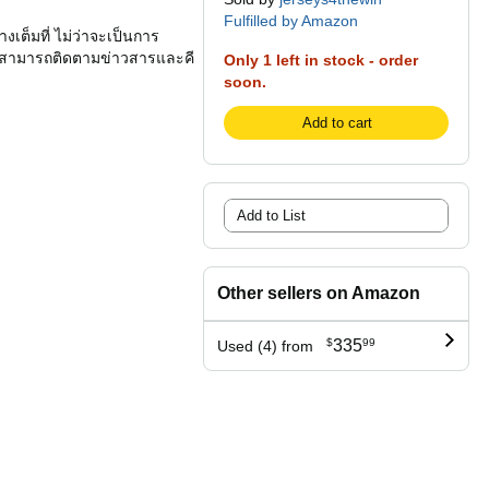
Fulfilled by Amazon
เต็มที่ ไม่ว่าจะเป็นการ
ณก็สามารถติดตามข่าวสารและคี
Only 1 left in stock - order
soon.
Add to cart
Add to List
Other sellers on Amazon
$
335
99
Used (4) from