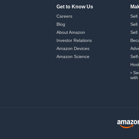
Get to Know Us
Mak
Careers
Sell
Blog
Sell
About Amazon
Sell
Investor Relations
Beco
Amazon Devices
Adve
Amazon Science
Self
Hos
›
Se
with