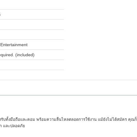
5
Entertainment
equired. (included)
งรับทั้งมือถือและคอม พร้อมความลื่นไหลตลอดการใช้งาน แม้ยังไม่ได้สมัคร คุณก
สนุก และปลอดภัย