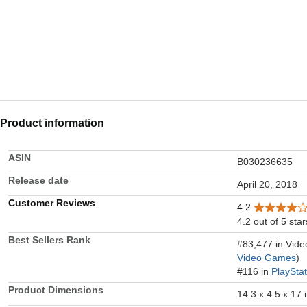
Product information
ASIN
B030236635
Release date
April 20, 2018
Customer Reviews
4.2
4.2 out of 5 star
Best Sellers Rank
#83,477 in Vid
Video Games
)
#116 in
PlaySta
Product Dimensions
14.3 x 4.5 x 17