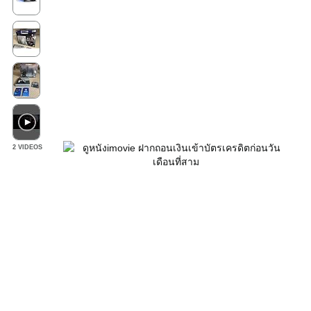
2 VIDEOS