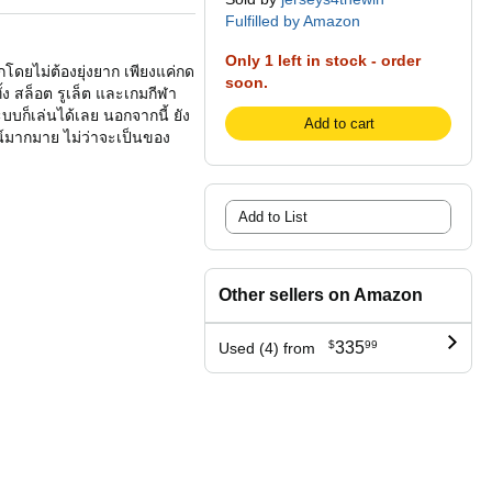
Fulfilled by Amazon
Only 1 left in stock - order
โดยไม่ต้องยุ่งยาก เพียงแค่กด
soon.
ง สล็อต รูเล็ต และเกมกีฬา
บก็เล่นได้เลย นอกจากนี้ ยัง
Add to cart
น์มากมาย ไม่ว่าจะเป็นของ
Add to List
Other sellers on Amazon
$
335
99
Used (4) from