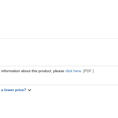
 information about this product, please
click here.
[PDF ]
t a lower price?