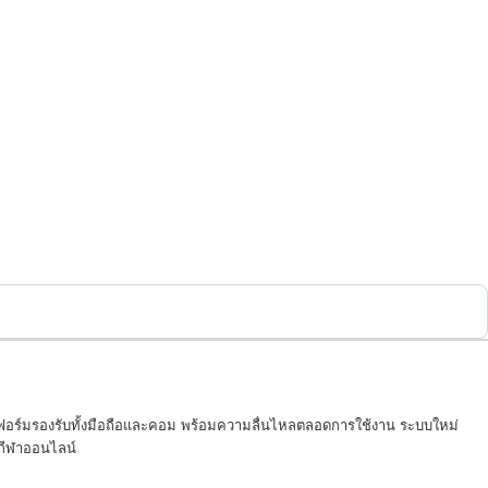
 แพลตฟอร์มรองรับทั้งมือถือและคอม พร้อมความลื่นไหลตลอดการใช้งาน ระบบใหม่
มกีฬาออนไลน์