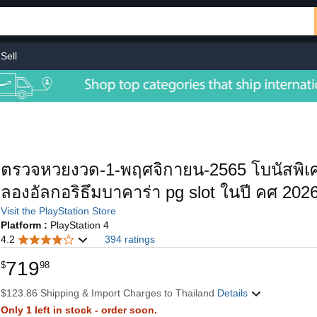
Sell
ตรวจหวยงวด-1-พฤศจิกายน-2565 โบนัสพิเ
ลองอัลกอริธึมบาคาร่า pg slot ในปี คศ 202
Visit the PlayStation Store
Platform :
PlayStation 4
4.2
394 ratings
719
$
98
$123.86 Shipping & Import Charges to Thailand
Details
Only 1 left in stock - order soon.