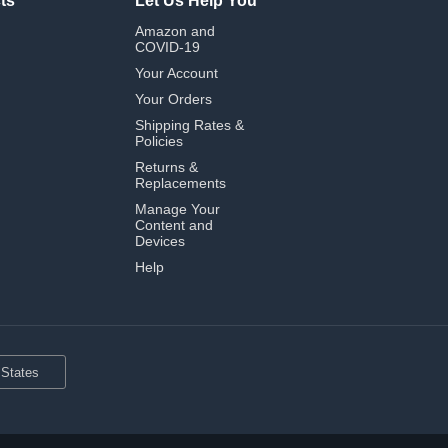
ts
Let Us Help You
Amazon and
COVID-19
Your Account
Your Orders
Shipping Rates &
Policies
Returns &
Replacements
Manage Your
Content and
Devices
Help
 States