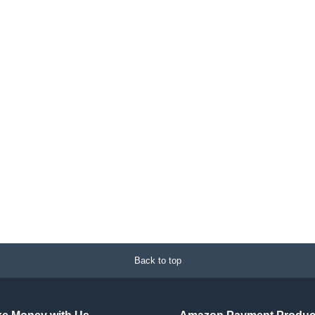
Back to top