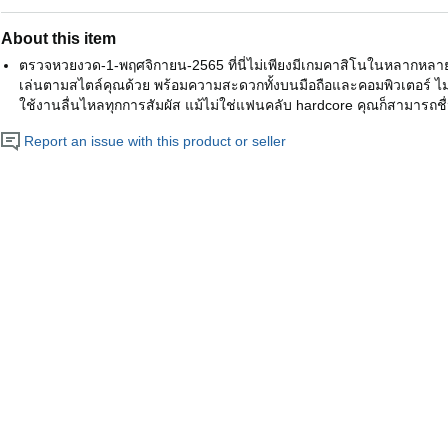
About this item
ตรวจหวยงวด-1-พฤศจิกายน-2565 ที่นี่ไม่เพียงมีเกมคาสิโนในหลากหลายร
เล่นตามสไตล์คุณด้วย พร้อมความสะดวกทั้งบนมือถือและคอมพิวเตอร์ ไ
ใช้งานลื่นไหลทุกการสัมผัส แม้ไม่ใช่แฟนคลับ hardcore คุณก็สามารถชื่น
Report an issue with this product or seller