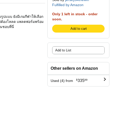
Fulfilled by Amazon
Only 1 left in stock - order
ูปแบบ ยังมีเกมกีฬาให้เลือก
soon.
ม่ต้องโหลด แพลตฟอร์มพร้อม
ชอบที่นี่
Add to cart
Add to List
Other sellers on Amazon
$
335
99
Used (4) from