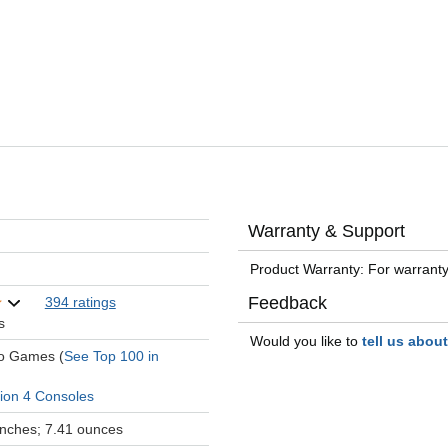
Warranty & Support
Product Warranty: For warranty
Feedback
394 ratings
s
Would you like to
tell us abou
eo Games (
See Top 100 in
tion 4 Consoles
 inches; 7.41 ounces