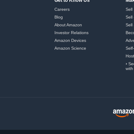
Get to Know Us
Mak
Careers
Sell
Blog
Sell
About Amazon
Sell
Investor Relations
Beco
Amazon Devices
Adve
Amazon Science
Self
Hos
›
Se
with