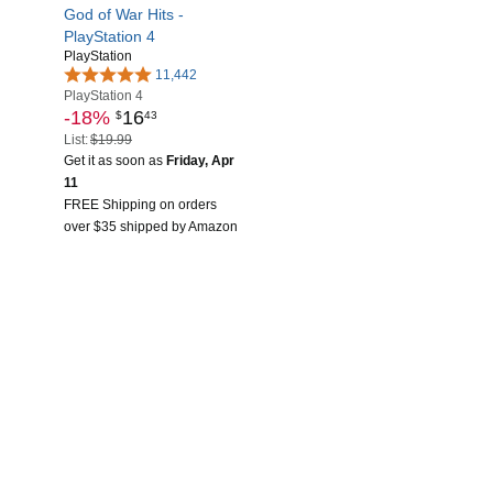
God of War Hits -
PlayStation 4
PlayStation
11,442
PlayStation 4
-18%
16
$
43
List:
$19.99
Get it as soon as
Friday, Apr
11
FREE Shipping on orders
over $35 shipped by Amazon