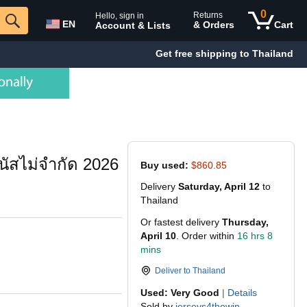
0
Returns
Hello, sign in
EN
& Orders
Cart
Account & Lists
Get free shipping to Thailand
นัสไม่จำกัด 2026
Buy used:
$860.85
Delivery
Saturday, April 12
to
Thailand
Or fastest delivery
Thursday,
April 10
. Order within
16 hrs 8
mins
Deliver to
Thailand
Used: Very Good
|
Details
Sold by
jerseys4thewin