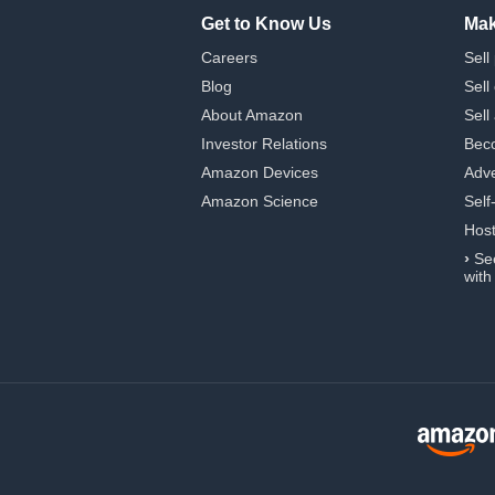
Get to Know Us
Mak
Careers
Sell
Blog
Sell
About Amazon
Sell
Investor Relations
Beco
Amazon Devices
Adve
Amazon Science
Self
Hos
›
Se
with