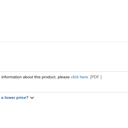
 information about this product, please
click here.
[PDF ]
t a lower price?