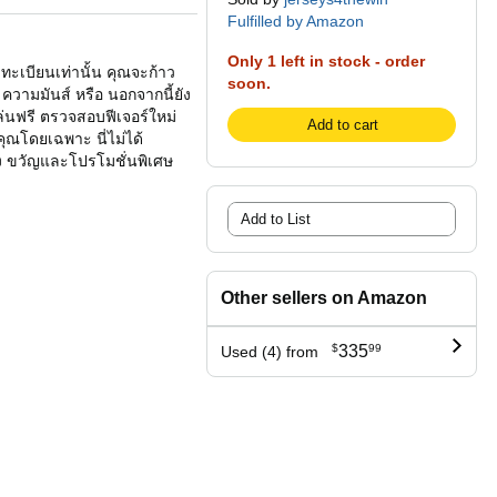
Fulfilled by Amazon
Only 1 left in stock - order
ทะเบียนเท่านั้น คุณจะก้าว
soon.
ง ความมันส์ หรือ นอกจากนี้ยัง
ล่นฟรี ตรวจสอบฟีเจอร์ใหม่
Add to cart
ุณโดยเฉพาะ นี่ไม่ได้
อง ขวัญและโปรโมชั่นพิเศษ
Add to List
Other sellers on Amazon
$
335
99
Used (4) from