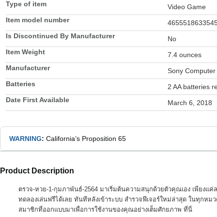
Type of item
Video Game
Item model number
465551863354
Is Discontinued By Manufacturer
No
Item Weight
7.4 ounces
Manufacturer
Sony Computer 
Batteries
2 AA batteries r
Date First Available
March 6, 2018
WARNING
:
California’s Proposition 65
Product Description
ตรวจ-หวย-1-กุมภาพันธ์-2564 มาเริ่มต้นความสนุกด้วยตัวคุณเอง เพียงแค่ล
ทดลองเล่นฟรีได้เลย ทันทีหลังเข้าระบบ สำรวจฟีเจอร์ใหม่ล่าสุด ในทุกหมว
สมาชิกที่ออกแบบมาเพื่อการใช้งานของคุณอย่างเต็มศักยภาพ ที่นี่