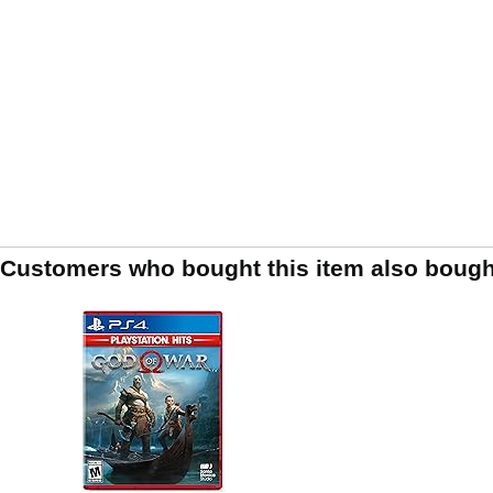
Customers who bought this item also bough