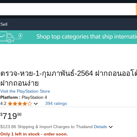
Sell
ตรวจ-หวย-1-กุมภาพันธ์-2564 ฝากถอนออโต
ฝากถอนง่าย
Visit the PlayStation Store
Platform :
PlayStation 4
4.2
394 ratings
719
$
98
$123.86 Shipping & Import Charges to Thailand
Details
Only 1 left in stock - order soon.