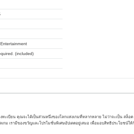
5
Entertainment
equired. (included)
งทะเบียน คุณจะได้เป็นส่วนหนึ่งของโลกแห่งเกมที่หลากหลาย ไม่ว่าจะเป็น สล็อต ร
ดเกม เรามีของขวัญและโปรโมชั่นพิเศษอัปเดตอยู่เสมอ เพื่อมอบสิทธิประโยชน์ให้ก