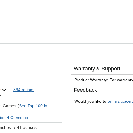
Warranty & Support
Product Warranty: For warranty
Feedback
394 ratings
s
Would you like to
tell us abou
eo Games (
See Top 100 in
tion 4 Consoles
 inches; 7.41 ounces