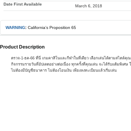
Date First Available
March 6, 2018
WARNING
:
California’s Proposition 65
Product Description
ตรวจ-1-ธค-66 ที่นี่ เกมคาสิโนและกีฬาในที่เดียว เลือกเล่นได้ตามสไตล์ค
กิจกรรมรายวันที่อัปเดตอย่างต่อเนื่อง ทุกครั้งที่คุณเล่น จะได้รับแต้มพิเศษ
ไม่ต้องมีบัญชีธนาคาร ไม่ต้องโอนเงิน เพียงลงทะเบียนแล้วเริ่มเล่น