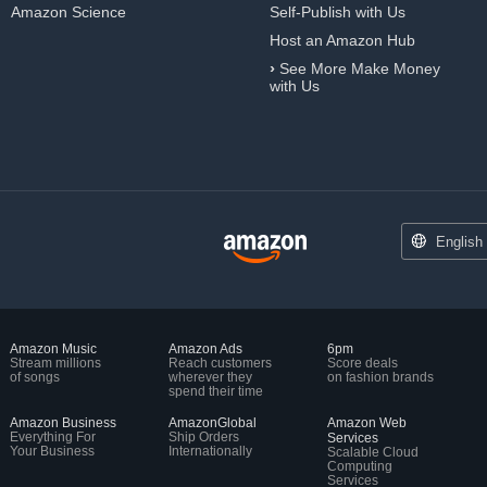
Amazon Science
Self-Publish with Us
Host an Amazon Hub
›
See More Make Money
with Us
English
Amazon Music
Amazon Ads
6pm
Stream millions
Reach customers
Score deals
of songs
wherever they
on fashion brands
spend their time
Amazon Business
AmazonGlobal
Amazon Web
Everything For
Ship Orders
Services
Your Business
Internationally
Scalable Cloud
Computing
Services