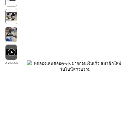
2 VIDEOS