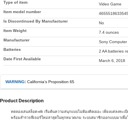
Type of item
Video Game
Item model number
465551863354
Is Discontinued By Manufacturer
No
Item Weight
7.4 ounces
Manufacturer
Sony Computer 
Batteries
2 AA batteries r
Date First Available
March 6, 2018
WARNING
:
California’s Proposition 65
Product Description
ทดลองเล่นสล็อต-elk เริ่มต้นความสนุกแบบไม่ต้องคิดเยอะ เพียงแค่ลงทะเบี
พร้อมสำรวจฟีเจอร์ใหม่ล่าสุดในทุกหมวดเกม ระบบสมาชิกออกแบบมาเพื่อให้ค