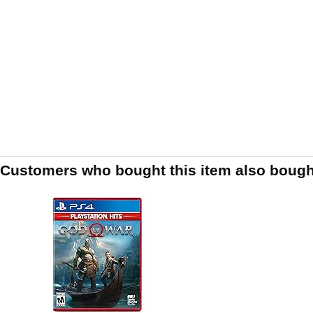
Customers who bought this item also bough