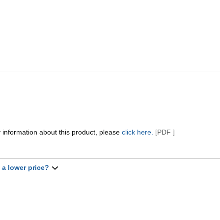
 information about this product, please
click here.
[PDF ]
t a lower price?