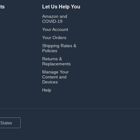
ts
Let Us Help You
Amazon and
COVID-19
Your Account
Your Orders
Shipping Rates &
Policies
Returns &
Replacements
Manage Your
Content and
Devices
Help
 States