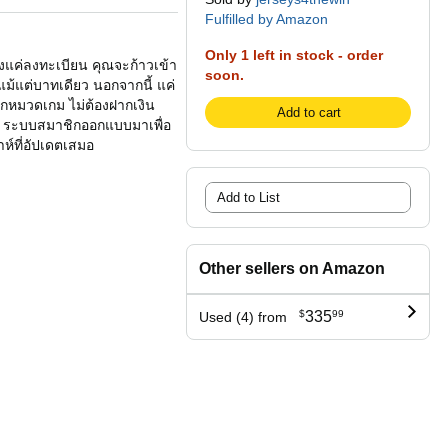
Fulfilled by Amazon
Only 1 left in stock - order
งแค่ลงทะเบียน คุณจะก้าวเข้า
soon.
ยแม้แต่บาทเดียว นอกจากนี้ แค่
ุกหมวดเกม ไม่ต้องฝากเงิน
Add to cart
ที่ ระบบสมาชิกออกแบบมาเพื่อ
์ที่อัปเดตเสมอ
Add to List
Other sellers on Amazon
$
335
99
Used (4) from