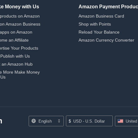
e Money with Us
Amazon Payment Produc
 products on Amazon
Amazon Business Card
 on Amazon Business
Shop with Points
 apps on Amazon
Reload Your Balance
me an Affiliate
Amazon Currency Converter
rtise Your Products
-Publish with Us
t an Amazon Hub
e More Make Money
 Us
English
$
USD - U.S. Dollar
United