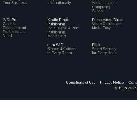
Your Business
Internationally
Scalable Cloud
Computing
Services
IMDbPro
Kindle Direct
Prime Video Direct
Get Info
Video Distribution
Publishing
Entertainment
Made Easy
Indie Digital & Print
Professionals
Publishing
Need
Made Easy
eero WiFi
Blink
Stream 4K Video
Smart Security
in Every Room
for Every Home
Conditions of Use
Privacy Notice
Cons
© 1996-2025, 