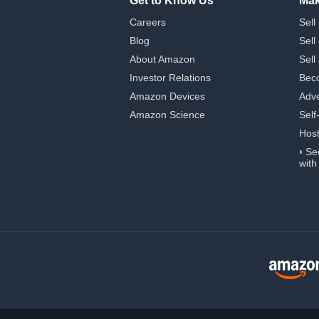
Get to Know Us
Mak
Careers
Sell
Blog
Sell
About Amazon
Sell
Investor Relations
Beco
Amazon Devices
Adve
Amazon Science
Self
Hos
›
Se
with