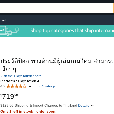
Sell
ประวัติป๊อก ทางด้านมีผู้เล่นเกมใหม่ สามาร
เงียบๆ
Visit the PlayStation Store
Platform :
PlayStation 4
4.2
394 ratings
719
$
98
$123.86 Shipping & Import Charges to Thailand
Details
Only 1 left in stock - order soon.