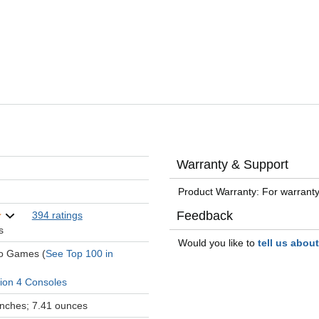
Warranty & Support
Product Warranty: For warranty
Feedback
394 ratings
s
Would you like to
tell us abou
eo Games (
See Top 100 in
tion 4 Consoles
 inches; 7.41 ounces