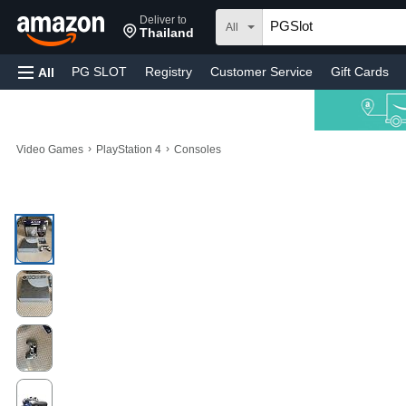
Deliver to
All
Thailand
PG SLOT
Registry
Customer Service
Gift Cards
All
›
›
Video Games
PlayStation 4
Consoles