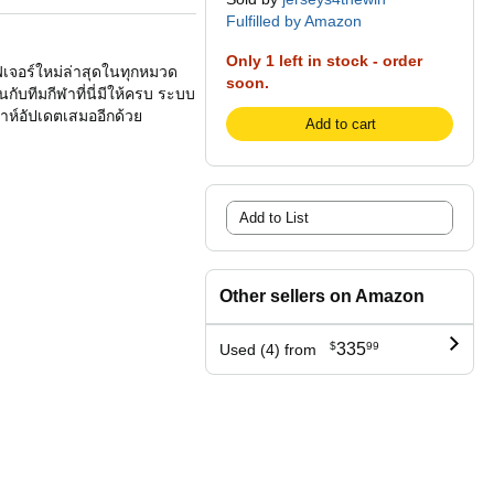
Fulfilled by Amazon
Only 1 left in stock - order
ีเจอร์ใหม่ล่าสุดในทุกหมวด
soon.
กับทีมกีฬาที่นี่มีให้ครบ ระบบ
ห์อัปเดตเสมออีกด้วย
Add to cart
Add to List
Other sellers on Amazon
$
335
99
Used (4) from