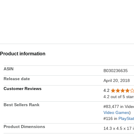
Product information
ASIN
B030236635
Release date
April 20, 2018
Customer Reviews
4.2
4.2 out of 5 star
Best Sellers Rank
#83,477 in Vid
Video Games
)
#116 in
PlaySta
Product Dimensions
14.3 x 4.5 x 17