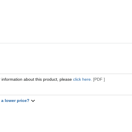
 information about this product, please
click here.
[PDF ]
t a lower price?