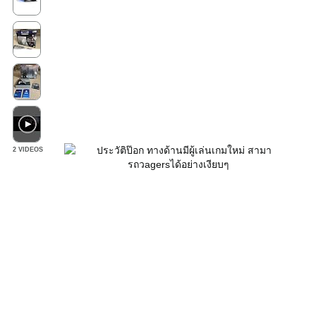
2 VIDEOS