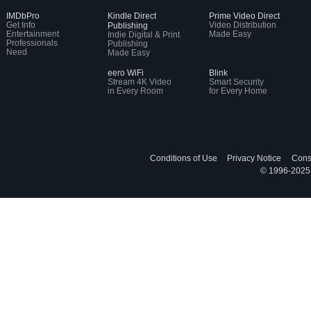
IMDbPro
Kindle Direct
Prime Video Direct
Get Info
Video Distribution
Publishing
Entertainment
Made Easy
Indie Digital & Print
Professionals
Publishing
Need
Made Easy
eero WiFi
Blink
Stream 4K Video
Smart Security
in Every Room
for Every Home
Conditions of Use
Privacy Notice
Cons
© 1996-2025, 