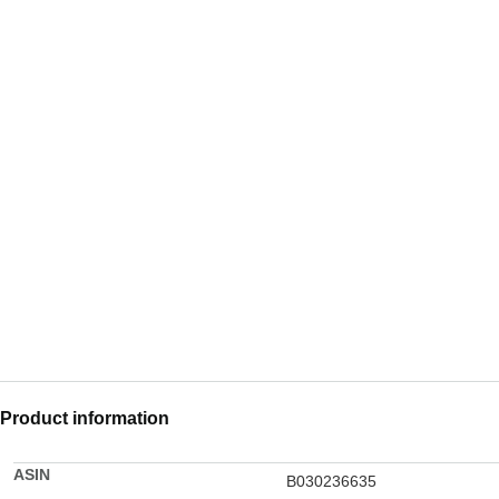
Product information
ASIN
B030236635