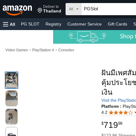
Deliver to
All
Thailand
PG SLOT
Registry
Customer Service
Gift Cards
S
All
›
›
Video Games
PlayStation 4
Consoles
ฝันมีเพศสัม
คุ้มประโย
เงิน
Visit the PlayStat
Platform :
PlaySt
4.2
719
$
98
$123.86 Shipping