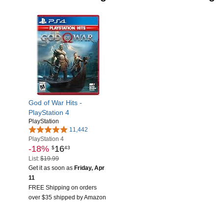
God of War Hits -
PlayStation 4
PlayStation
11,442
PlayStation 4
-18%
16
$
43
List:
$19.99
Get it as soon as
Friday, Apr
11
FREE Shipping on orders
over $35 shipped by Amazon