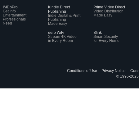
IMDbPro
Kindle Direct
Prime Video Direct
Get Info
Video Distribution
Publishing
Entertainment
Made Easy
Indie Digital & Print
Professionals
Publishing
Need
Made Easy
eero WiFi
Blink
Stream 4K Video
Smart Security
in Every Room
for Every Home
Conditions of Use
Privacy Notice
Cons
© 1996-2025, 