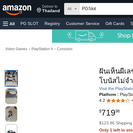
Deliver to
All
Thailand
PG SLOT
Registry
Customer Service
Gift Cards
S
All
›
›
Video Games
PlayStation 4
Consoles
ฝันเห็นผีเ
โบนัสไม่จ
Visit the PlayStat
Platform :
PlaySt
4.2
719
$
98
$123.86 Shipping
Only 1 left in st