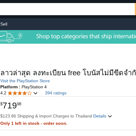
Sell
ลาวล่าสุด ลงทะเบียน free โบนัสไม่มีขีดจำก
Visit the PlayStation Store
Platform :
PlayStation 4
4.2
394 ratings
719
$
98
$123.86 Shipping & Import Charges to Thailand
Details
Only 1 left in stock - order soon.