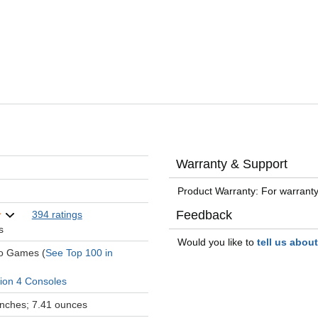
Warranty & Support
Product Warranty: For warranty
Feedback
394 ratings
s
Would you like to
tell us abou
eo Games (
See Top 100 in
tion 4 Consoles
 inches; 7.41 ounces