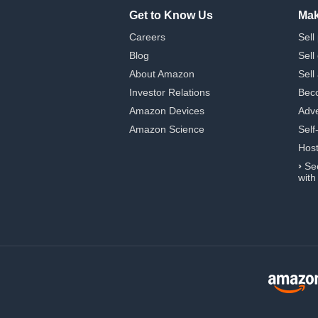
Get to Know Us
Mak
Careers
Sell
Blog
Sell
About Amazon
Sell
Investor Relations
Beco
Amazon Devices
Adve
Amazon Science
Self
Hos
›
Se
with