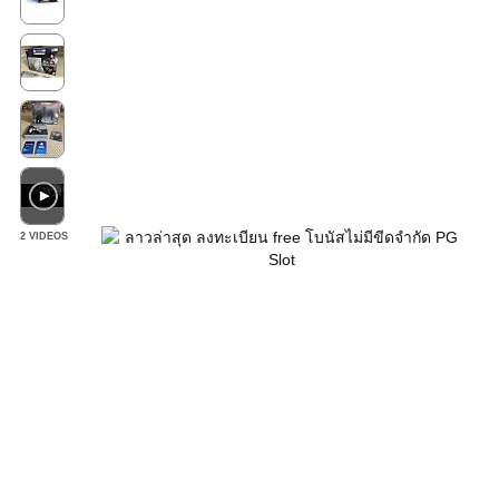
2 VIDEOS