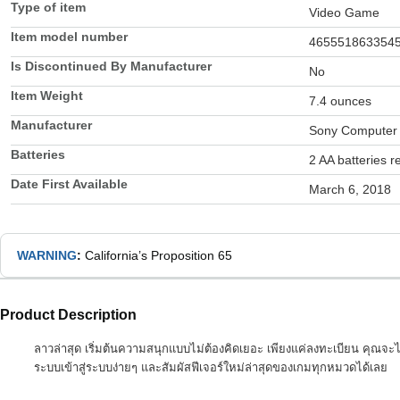
Type of item
Video Game
Item model number
465551863354
Is Discontinued By Manufacturer
No
Item Weight
7.4 ounces
Manufacturer
Sony Computer 
Batteries
2 AA batteries r
Date First Available
March 6, 2018
WARNING
:
California’s Proposition 65
Product Description
ลาวล่าสุด เริ่มต้นความสนุกแบบไม่ต้องคิดเยอะ เพียงแค่ลงทะเบียน คุณจะไ
ระบบเข้าสู่ระบบง่ายๆ และสัมผัสฟีเจอร์ใหม่ล่าสุดของเกมทุกหมวดได้เลย