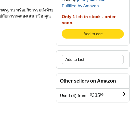
Fulfilled by Amazon
ในมาตรฐาน พร้อมกิจกรรมส่งท้าย
 ไปกับการทดลองเล่น หรือ คุณ
Only 1 left in stock - order
soon.
Add to cart
Add to List
Other sellers on Amazon
$
335
99
Used (4) from