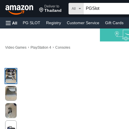
Deliver to
All
Thailand
PG SLOT
Registry
Customer Service
Gift Cards
All
›
›
Video Games
PlayStation 4
Consoles