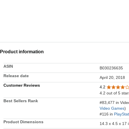
Product information
ASIN
B030236635
Release date
April 20, 2018
Customer Reviews
4.2
4.2 out of 5 star
Best Sellers Rank
#83,477 in Vid
Video Games
)
#116 in
PlaySta
Product Dimensions
14.3 x 4.5 x 17