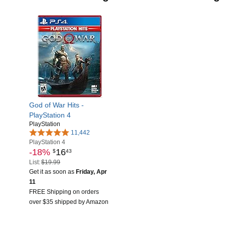
God of War Hits -
PlayStation 4
PlayStation
11,442
PlayStation 4
-18%
16
$
43
List:
$19.99
Get it as soon as
Friday, Apr
11
FREE Shipping on orders
over $35 shipped by Amazon