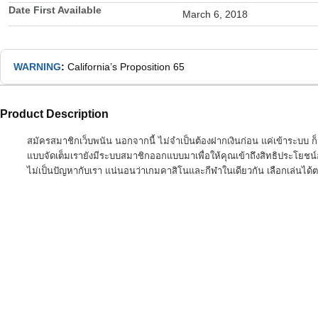
Date First Available
March 6, 2018
WARNING
:
California’s Proposition 65
Product Description
สมัครสมาชิกเว็บพนัน นอกจากนี้ ไม่จำเป็นต้องฝากเงินก่อน แค่เข้าระบบ
แบบจัดเต็มเรายังมีระบบสมาชิกออกแบบมาเพื่อให้คุณเข้าถึงสิทธิประโยชน์อย
ไม่เป็นปัญหากับเรา แน่นอนว่าเกมคาสิโนและกีฬาในเดียวกัน เลือกเล่น