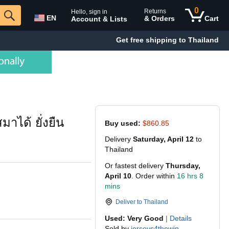
0
Returns
Hello, sign in
EN
& Orders
Cart
Account & Lists
Get free shipping to Thailand
าได้ ยั่งยืน
Buy used:
$860.85
Delivery
Saturday, April 12
to
Thailand
Or fastest delivery
Thursday,
April 10
. Order within
16 hrs 8
mins
Deliver to
Thailand
Used: Very Good
|
Details
Sold by
jerseys4thewin