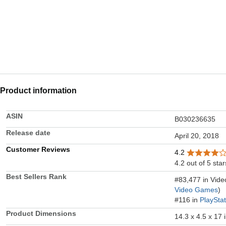
Product information
ASIN
B030236635
Release date
April 20, 2018
Customer Reviews
4.2
4.2 out of 5 star
Best Sellers Rank
#83,477 in Vid
Video Games
)
#116 in
PlaySta
Product Dimensions
14.3 x 4.5 x 17