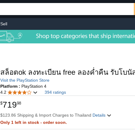
Sell
สล็อตok ลงทะเบียน free ลองค่ำคืน รับโบนัสม
Visit the PlayStation Store
Platform :
PlayStation 4
4.2
394 ratings
719
$
98
$123.86 Shipping & Import Charges to Thailand
Details
Only 1 left in stock - order soon.