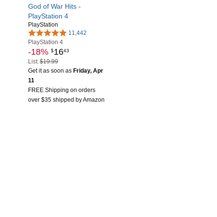
God of War Hits -
PlayStation 4
PlayStation
11,442
PlayStation 4
-18%
16
$
43
List:
$19.99
Get it as soon as
Friday, Apr
11
FREE Shipping on orders
over $35 shipped by Amazon