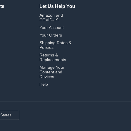
ts
Let Us Help You
Amazon and
COVID-19
Your Account
Your Orders
Shipping Rates &
Policies
Returns &
Replacements
Manage Your
Content and
Devices
Help
 States