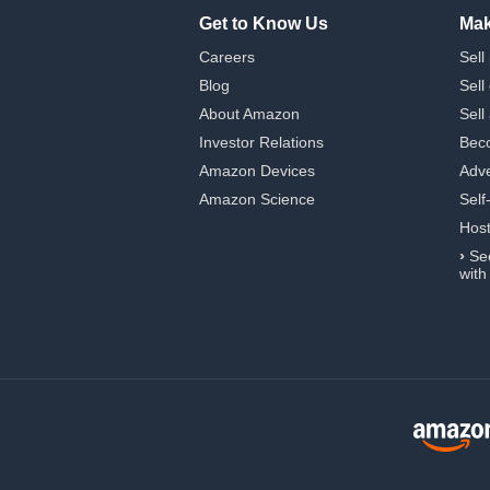
Get to Know Us
Mak
Careers
Sell
Blog
Sell
About Amazon
Sell
Investor Relations
Beco
Amazon Devices
Adve
Amazon Science
Self
Hos
›
Se
with