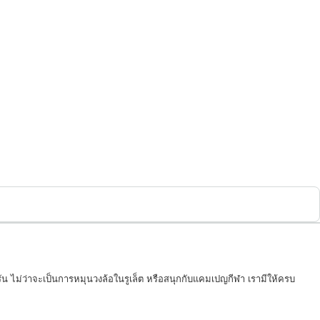
ัน ไม่ว่าจะเป็นการหมุนวงล้อในรูเล็ต หรือสนุกกับแคมเปญกีฬา เรามีให้ครบ