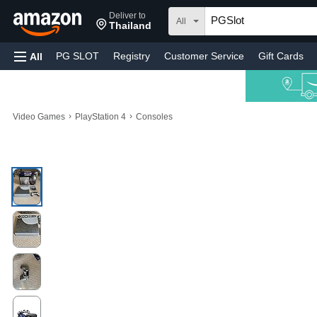
Deliver to
All
Thailand
PG SLOT
Registry
Customer Service
Gift Cards
All
›
›
Video Games
PlayStation 4
Consoles