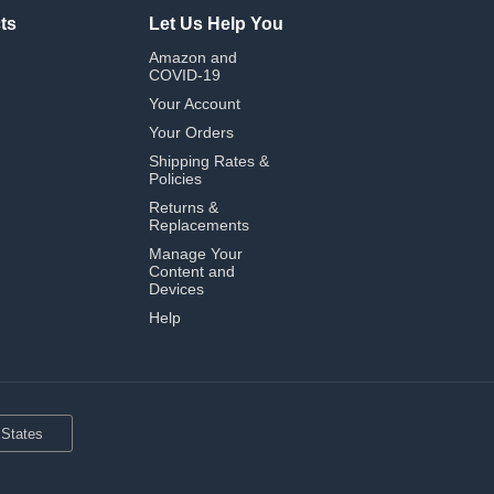
ts
Let Us Help You
Amazon and
COVID-19
Your Account
Your Orders
Shipping Rates &
Policies
Returns &
Replacements
Manage Your
Content and
Devices
Help
 States