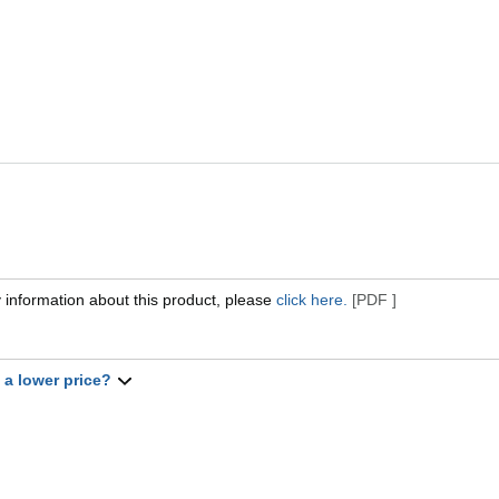
 information about this product, please
click here.
[PDF ]
t a lower price?