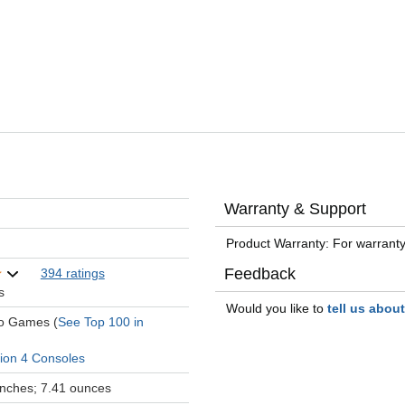
Warranty & Support
Product Warranty: For warranty
Feedback
394 ratings
s
Would you like to
tell us abou
eo Games (
See Top 100 in
tion 4 Consoles
 inches; 7.41 ounces