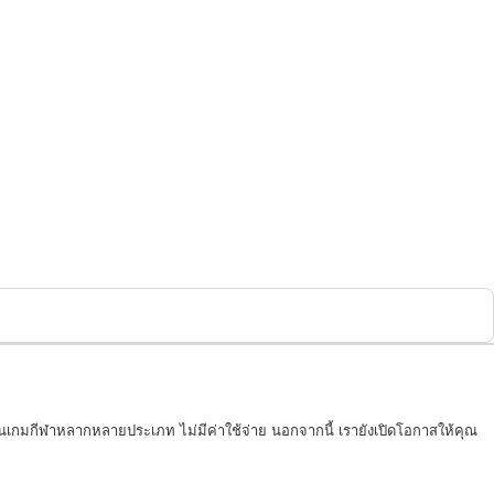
ล่นเกมกีฬาหลากหลายประเภท ไม่มีค่าใช้จ่าย นอกจากนี้ เรายังเปิดโอกาสให้คุณ