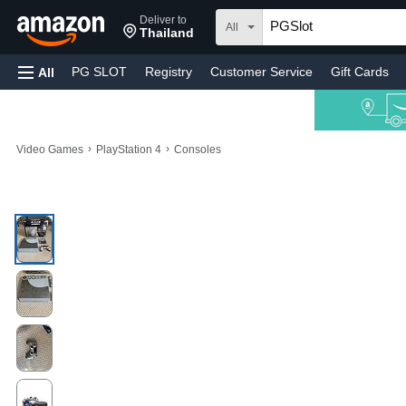
Deliver to
All
Thailand
PG SLOT
Registry
Customer Service
Gift Cards
All
›
›
Video Games
PlayStation 4
Consoles