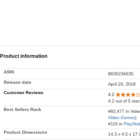
Product information
ASIN
B030236635
Release date
April 20, 2018
Customer Reviews
4.2
4.2 out of 5 star
Best Sellers Rank
#83,477 in Vid
Video Games
)
#116 in
PlaySta
Product Dimensions
14.3 x 4.5 x 17