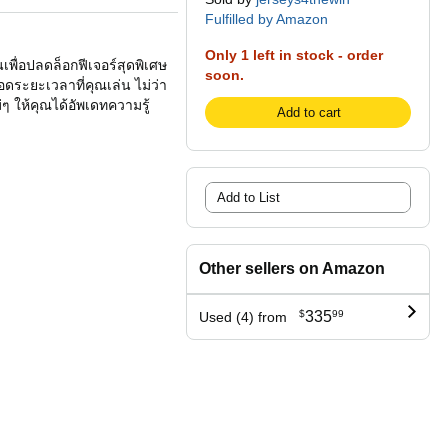
Fulfilled by Amazon
Only 1 left in stock - order
เพื่อปลดล็อกฟีเจอร์สุดพิเศษ
soon.
ดระยะเวลาที่คุณเล่น ไม่ว่า
่ๆ ให้คุณได้อัพเดทความรู้
Add to cart
Add to List
Other sellers on Amazon
$
335
99
Used (4) from