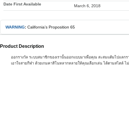
Date First Available
March 6, 2018
WARNING
:
California’s Proposition 65
Product Description
ออกรางวัล ระบบสมาชิกของเรานั้นออกแบบมาเพื่อคุณ สะสมแต้มไปแลกรางวัล 
เอาใจสายกีฬา ด้วยเกมคาสิโนหลากหลายให้คุณเลือกเล่น ได้ตามสไตล์ ไม่ว่