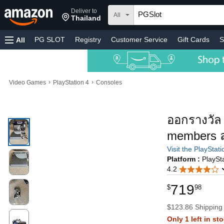
Deliver to
All
Thailand
PG SLOT
Registry
Customer Service
Gift Cards
S
All
›
›
Video Games
PlayStation 4
Consoles
ออกรางวัล 
members ล
Visit the PlayStat
Platform :
PlaySt
4.2
719
$
98
$123.86 Shipping
Only 1 left in st