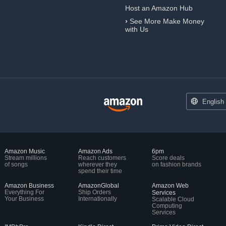
Host an Amazon Hub
›
See More Make Money
with Us
English
Amazon Music
Amazon Ads
6pm
Stream millions
Reach customers
Score deals
of songs
wherever they
on fashion brands
spend their time
Amazon Business
AmazonGlobal
Amazon Web
Everything For
Ship Orders
Services
Your Business
Internationally
Scalable Cloud
Computing
Services