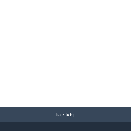
Back to top