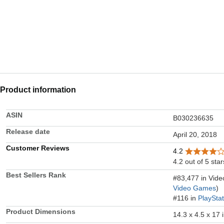
Product information
ASIN
B030236635
Release date
April 20, 2018
Customer Reviews
4.2
4.2 out of 5 star
Best Sellers Rank
#83,477 in Vid
Video Games
)
#116 in
PlaySta
Product Dimensions
14.3 x 4.5 x 17