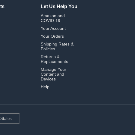
ts
Let Us Help You
Amazon and
COVID-19
Your Account
Your Orders
Shipping Rates &
Policies
Returns &
Replacements
Manage Your
Content and
Devices
Help
 States