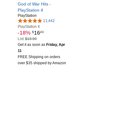
God of War Hits -
PlayStation 4
PlayStation
11,442
PlayStation 4
-18%
16
$
43
List:
$19.99
Get it as soon as
Friday, Apr
11
FREE Shipping on orders
over $35 shipped by Amazon