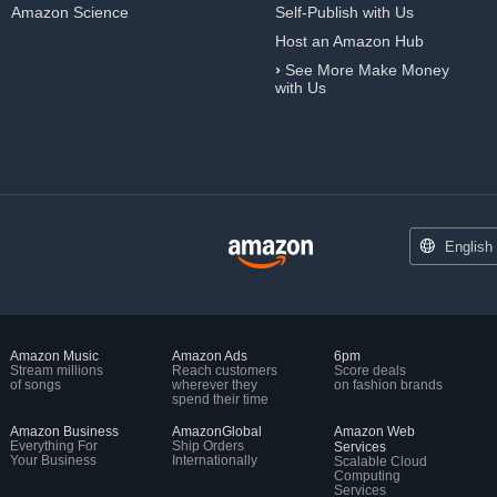
Amazon Science
Self-Publish with Us
Host an Amazon Hub
›
See More Make Money
with Us
English
Amazon Music
Amazon Ads
6pm
Stream millions
Reach customers
Score deals
of songs
wherever they
on fashion brands
spend their time
Amazon Business
AmazonGlobal
Amazon Web
Everything For
Ship Orders
Services
Your Business
Internationally
Scalable Cloud
Computing
Services