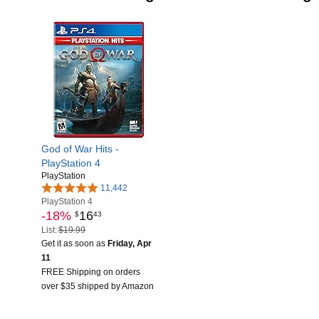
God of War Hits -
PlayStation 4
PlayStation
11,442
PlayStation 4
-18%
16
$
43
List:
$19.99
Get it as soon as
Friday, Apr
11
FREE Shipping on orders
over $35 shipped by Amazon