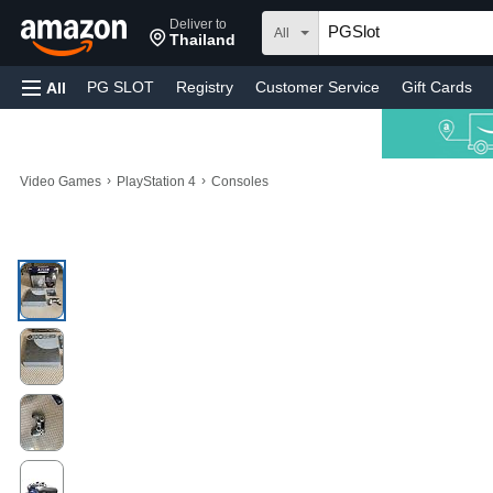
Deliver to
All
Thailand
PG SLOT
Registry
Customer Service
Gift Cards
All
›
›
Video Games
PlayStation 4
Consoles