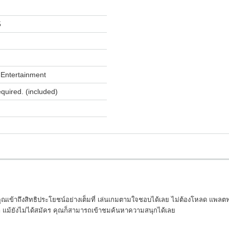
5
Entertainment
equired. (included)
เข้าถึงสิทธิประโยชน์อย่างเต็มที่ เล่นเกมตามใจชอบได้เลย ไม่ต้องโหลด แพลตฟอร์
อกีฬา แม้ยังไม่ได้สมัคร คุณก็สามารถเข้าชมค้นหาความสนุกได้เลย