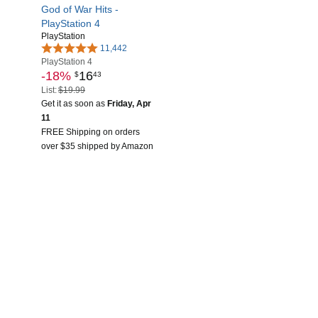
God of War Hits -
PlayStation 4
PlayStation
11,442
PlayStation 4
-18%
16
$
43
List:
$19.99
Get it as soon as
Friday, Apr
11
FREE Shipping on orders
over $35 shipped by Amazon