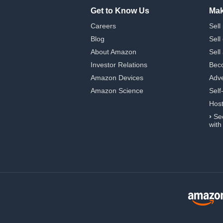
Get to Know Us
Mak
Careers
Sell
Blog
Sell
About Amazon
Sell
Investor Relations
Beco
Amazon Devices
Adve
Amazon Science
Self
Hos
›
Se
with