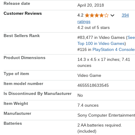
Release date
April 20, 2018
Customer Reviews
4.2
394
ratings
4.2 out of 5 stars
Best Sellers Rank
#83,477 in Video Games (
See
Top 100 in Video Games
)
#116 in
PlayStation 4 Console
Product Dimensions
14.3 x 4.5 x 17 inches; 7.41
ounces
Type of item
Video Game
Item model number
4655518633545
Is Discontinued By Manufacturer
No
Item Weight
7.4 ounces
Manufacturer
Sony Computer Entertainmen
Batteries
2 AA batteries required.
(included)