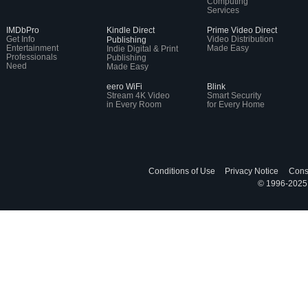
Computing
Services
IMDbPro
Kindle Direct
Prime Video Direct
Get Info
Video Distribution
Publishing
Entertainment
Made Easy
Indie Digital & Print
Professionals
Publishing
Need
Made Easy
eero WiFi
Blink
Stream 4K Video
Smart Security
in Every Room
for Every Home
Conditions of Use
Privacy Notice
Cons
© 1996-2025, 