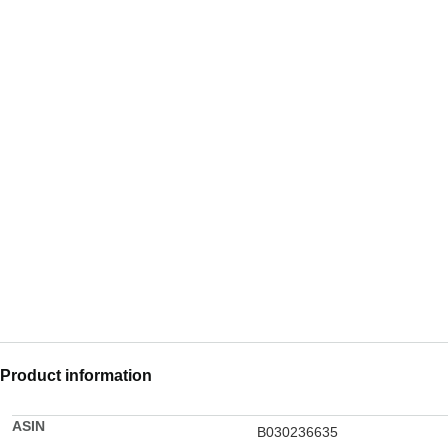
Product information
ASIN
B030236635