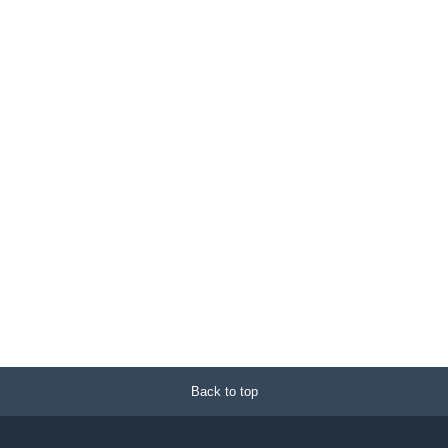
Back to top