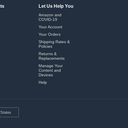
ts
Let Us Help You
Amazon and
COVID-19
Your Account
Your Orders
Shipping Rates &
Policies
Returns &
Replacements
Manage Your
Content and
Devices
Help
 States