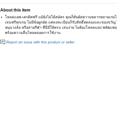
About this item
โหลดแอพ-เครดิตฟรี แม้ยังไม่ได้สมัคร คุณก็สัมผัสความหลากหลายเกมได
เล่นฟรีทุกเกม ไม่มีข้อผูกมัด แค่ลงทะเบียนก็รับสิทธิ์ทดลองและของขว
หมุนวงล้อ หรือสายกีฬา ที่นี่มีให้ครบ เล่นง่าย ไม่ต้องโหลดแอป พลัฒเฟอ
พร้อมความลื่นไหลตลอดการใช้งาน
Report an issue with this product or seller