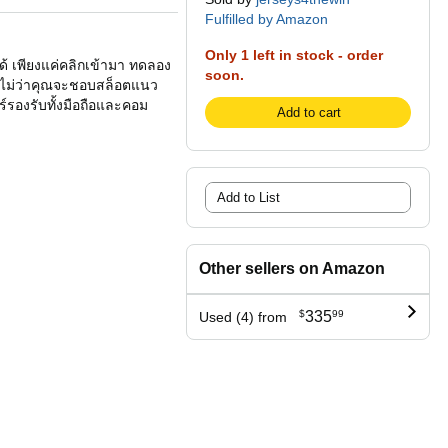
Fulfilled by Amazon
Only 1 left in stock - order
้ เพียงแค่คลิกเข้ามา ทดลอง
soon.
ัญ ไม่ว่าคุณจะชอบสล็อตแนว
ร์รองรับทั้งมือถือและคอม
Add to cart
Add to List
Other sellers on Amazon
$
335
99
Used (4) from