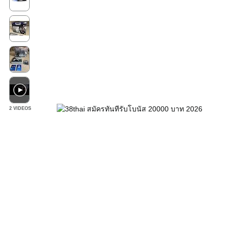
2 VIDEOS