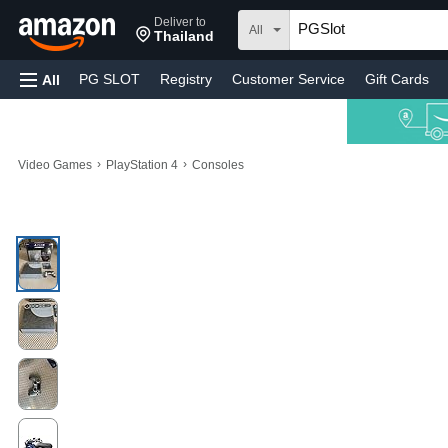
Deliver to
All
Thailand
PG SLOT
Registry
Customer Service
Gift Cards
All
›
›
Video Games
PlayStation 4
Consoles