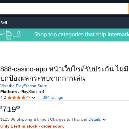
Sell
888-casino-app หน้าเว็บไซต์รับประกัน ไม่ม
ปกป้องผลกระทบจากการเล่น
Visit the PlayStation Store
Platform :
PlayStation 4
4.2
394 ratings
719
$
98
$123.86 Shipping & Import Charges to Thailand
Details
Only 1 left in stock - order soon.