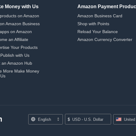
e Money with Us
Amazon Payment Produc
 products on Amazon
Amazon Business Card
 on Amazon Business
Shop with Points
 apps on Amazon
Reload Your Balance
me an Affiliate
Amazon Currency Converter
rtise Your Products
-Publish with Us
t an Amazon Hub
e More Make Money
 Us
English
$
USD - U.S. Dollar
United