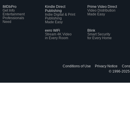
IMDbPro
Kindle Direct
Prime Video Direct
Get Info
Video Distribution
Publishing
Entertainment
Made Easy
Indie Digital & Print
Professionals
Publishing
Need
Made Easy
eero WiFi
Blink
Stream 4K Video
Smart Security
in Every Room
for Every Home
Conditions of Use
Privacy Notice
Cons
© 1996-2025, 