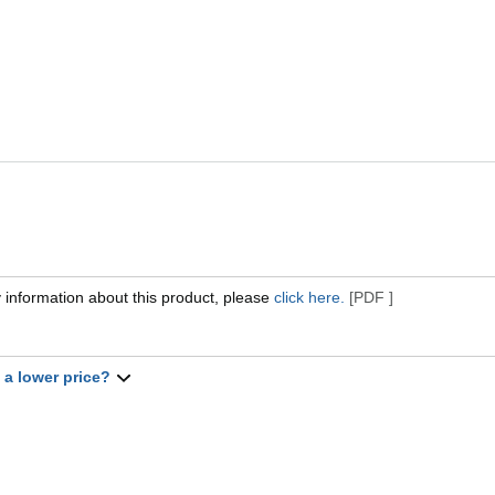
 information about this product, please
click here.
[PDF ]
t a lower price?