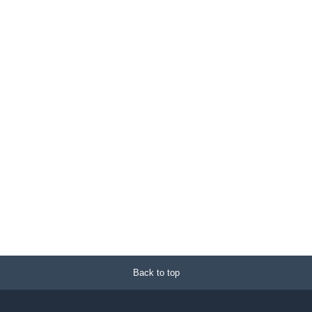
Back to top