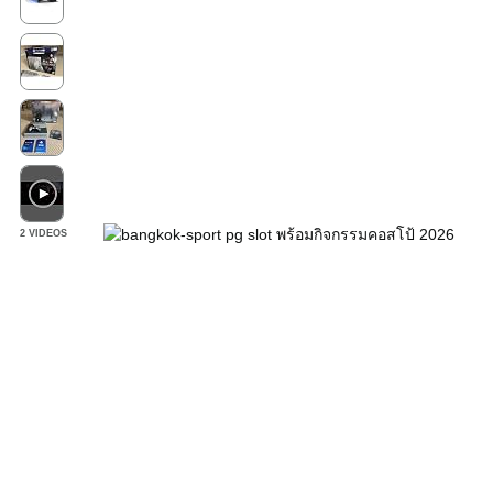
2 VIDEOS