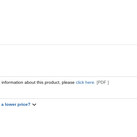
 information about this product, please
click here.
[PDF ]
t a lower price?