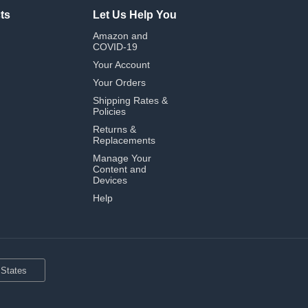
ts
Let Us Help You
Amazon and
COVID-19
Your Account
Your Orders
Shipping Rates &
Policies
Returns &
Replacements
Manage Your
Content and
Devices
Help
 States