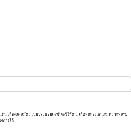
นเต้น เพียงแค่สมัคร ระบบจะมอบเครดิตฟรีให้คุณ เพื่อทดลองเล่นเกมหลากหลาย
องการได้