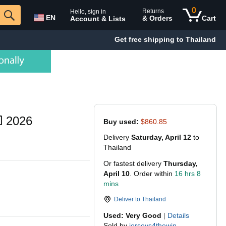
0
Returns
Hello, sign in
EN
& Orders
Cart
Account & Lists
Get free shipping to Thailand
้ 2026
Buy used:
$860.85
Delivery
Saturday, April 12
to
Thailand
Or fastest delivery
Thursday,
April 10
. Order within
16 hrs 8
mins
Deliver to
Thailand
Used: Very Good
|
Details
Sold by
jerseys4thewin