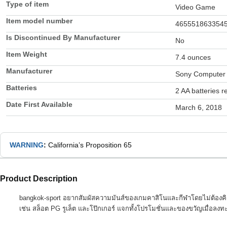
Type of item
Video Game
Item model number
465551863354
Is Discontinued By Manufacturer
No
Item Weight
7.4 ounces
Manufacturer
Sony Computer 
Batteries
2 AA batteries r
Date First Available
March 6, 2018
WARNING
:
California’s Proposition 65
Product Description
bangkok-sport อยากสัมผัสความมันส์ของเกมคาสิโนและกีฬาโดยไม่ต้องคิด
เช่น สล็อต PG รูเล็ต และโป๊กเกอร์ แจกทั้งโปรโมชั่นและของขวัญเมื่อลง