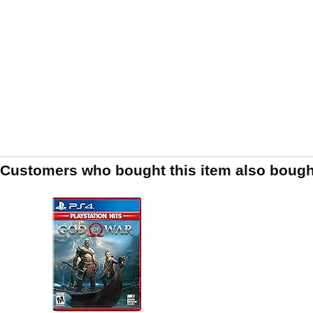
Customers who bought this item also bough