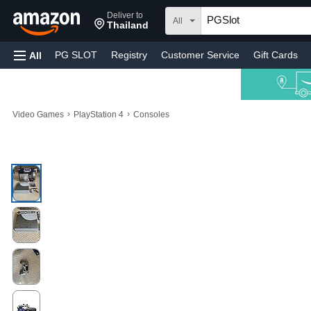
Deliver to
All
Thailand
PG SLOT
Registry
Customer Service
Gift Cards
All
›
›
Video Games
PlayStation 4
Consoles