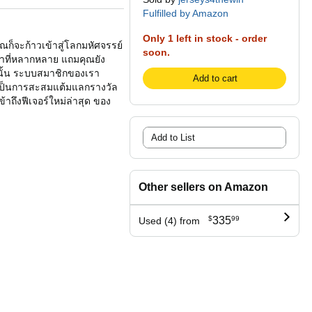
Fulfilled by Amazon
Only 1 left in stock - order
ณก็จะก้าวเข้าสู่โลกมหัศจรรย์
soon.
ฬาที่หลากหลาย แถมคุณยัง
านั้น ระบบสมาชิกของเรา
Add to cart
จะเป็นการสะสมแต้มแลกรางวัล
าถึงฟีเจอร์ใหม่ล่าสุด ของ
Add to List
Other sellers on Amazon
$
335
99
Used (4) from