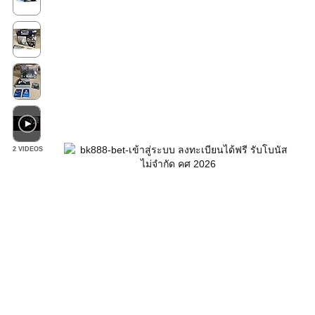
2 VIDEOS