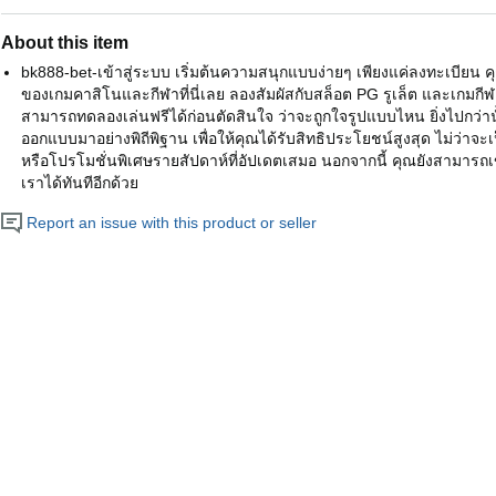
About this item
bk888-bet-เข้าสู่ระบบ เริ่มต้นความสนุกแบบง่ายๆ เพียงแค่ลงทะเบียน คุ
ของเกมคาสิโนและกีฬาที่นี่เลย ลองสัมผัสกับสล็อต PG รูเล็ต และเกมกี
สามารถทดลองเล่นฟรีได้ก่อนตัดสินใจ ว่าจะถูกใจรูปแบบไหน ยิ่งไปกว่
ออกแบบมาอย่างพิถีพิฐาน เพื่อให้คุณได้รับสิทธิประโยชน์สูงสุด ไม่ว่า
หรือโปรโมชั่นพิเศษรายสัปดาห์ที่อัปเดตเสมอ นอกจากนี้ คุณยังสามารถเข้
เราได้ทันทีอีกด้วย
Report an issue with this product or seller