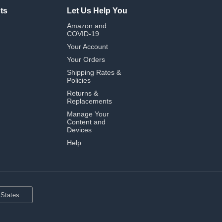
ts
Let Us Help You
Amazon and
COVID-19
Your Account
Your Orders
Shipping Rates &
Policies
Returns &
Replacements
Manage Your
Content and
Devices
Help
 States