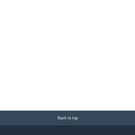
Back to top