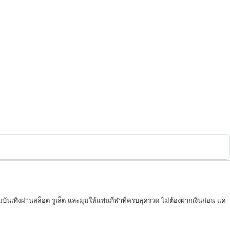
นเทิงผ่านสล็อต รูเล็ต และมุมให้แฟนกีฬาที่ครบลุครวด ไม่ต้องฝากเงินก่อน แค่