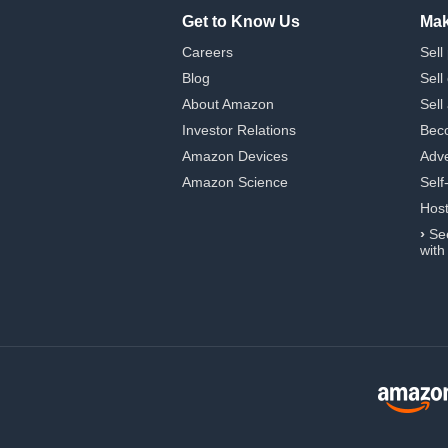
Get to Know Us
Mak
Careers
Sell
Blog
Sell
About Amazon
Sell
Investor Relations
Beco
Amazon Devices
Adve
Amazon Science
Self
Hos
›
Se
with