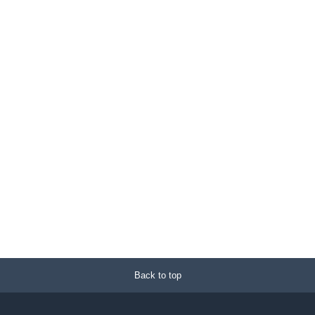
Back to top