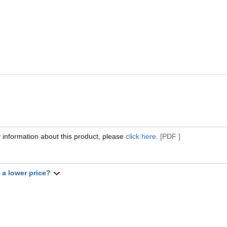
 information about this product, please
click here.
[PDF ]
t a lower price?