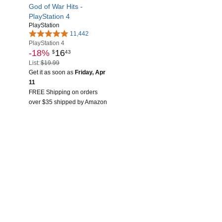
God of War Hits -
PlayStation 4
PlayStation
11,442
PlayStation 4
-18%
16
$
43
List:
$19.99
Get it as soon as
Friday, Apr
11
FREE Shipping on orders
over $35 shipped by Amazon