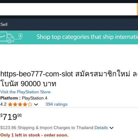
Sell
https-beo777-com-slot สมัครสมาชิกใหม่ ลง
โบนัส 90000 บาท
Visit the PlayStation Store
Platform :
PlayStation 4
4.2
394 ratings
719
$
98
$123.86 Shipping & Import Charges to Thailand
Details
Only 1 left in stock - order soon.