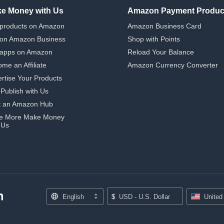
e Money with Us
Amazon Payment Produc
 products on Amazon
Amazon Business Card
 on Amazon Business
Shop with Points
 apps on Amazon
Reload Your Balance
me an Affiliate
Amazon Currency Converter
rtise Your Products
-Publish with Us
t an Amazon Hub
e More Make Money
 Us
English
$
USD - U.S. Dollar
United