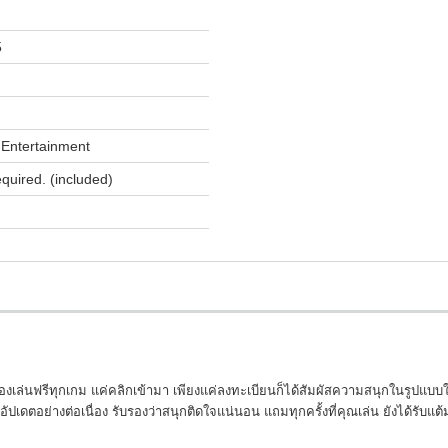
5
Entertainment
equired. (included)
ล่นฟรีทุกเกม แค่คลิกเข้ามา เพียงแค่ลงทะเบียนก็ได้สัมผัสความสนุกในรูปแบบให
ัปเดตอย่างต่อเนื่อง รับรองว่าสนุกติดใจแน่นอน แถมทุกครั้งที่คุณเล่น ยังได้รับแต้