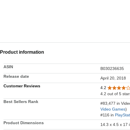
Product information
ASIN
B030236635
Release date
April 20, 2018
Customer Reviews
4.2
4.2 out of 5 star
Best Sellers Rank
#83,477 in Vid
Video Games
)
#116 in
PlaySta
Product Dimensions
14.3 x 4.5 x 17