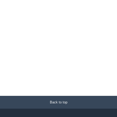
Back to top