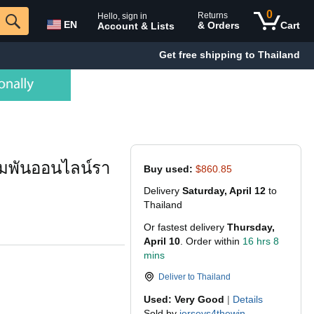
0
Returns
Hello, sign in
EN
& Orders
Cart
Account & Lists
Get free shipping to Thailand
ิมพันออนไลน์รา
Buy used:
$860.85
Delivery
Saturday, April 12
to
Thailand
Or fastest delivery
Thursday,
April 10
. Order within
16 hrs 8
mins
Deliver to
Thailand
Used: Very Good
|
Details
Sold by
jerseys4thewin