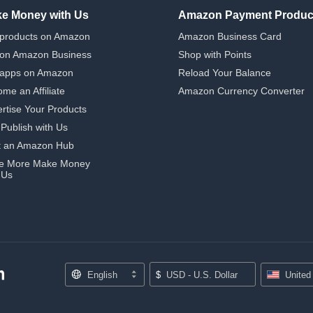
e Money with Us
Amazon Payment Produc
 products on Amazon
Amazon Business Card
 on Amazon Business
Shop with Points
 apps on Amazon
Reload Your Balance
me an Affiliate
Amazon Currency Converter
rtise Your Products
-Publish with Us
t an Amazon Hub
e More Make Money
 Us
English
$
USD - U.S. Dollar
United