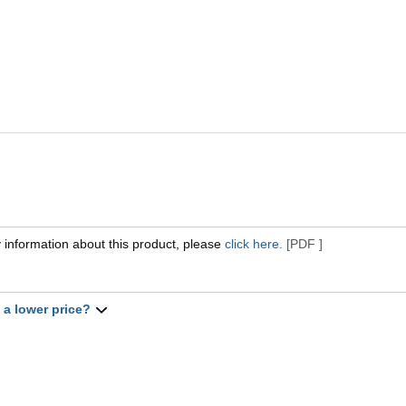
 information about this product, please
click here.
[PDF ]
t a lower price?