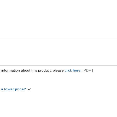
 information about this product, please
click here.
[PDF ]
t a lower price?