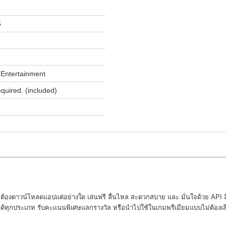
5
Entertainment
equired. (included)
ต้องดาวน์โหลดแอปแต่อย่างใด เล่นฟรี ลื่นไหล สะดวกสบาย และ มั่นใจด้วย API ลิขส
ิงได้ทุกประเภท รับคะแนนพิเศษแลกรางวัล หรือนำไปใช้ในเกมพรีเมียมแบบไม่ต้องเสี