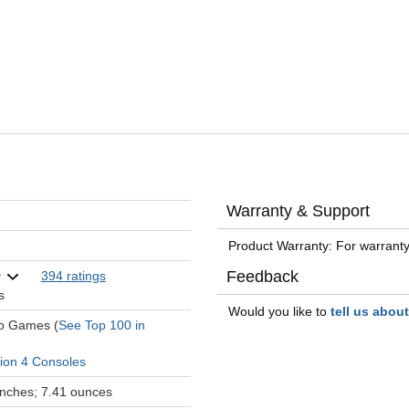
Warranty & Support
Product Warranty: For warranty
Feedback
394 ratings
s
Would you like to
tell us abou
eo Games (
See Top 100 in
tion 4 Consoles
 inches; 7.41 ounces