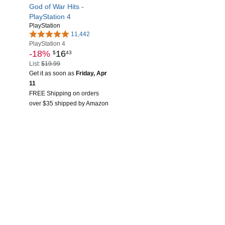
God of War Hits -
PlayStation 4
PlayStation
11,442
PlayStation 4
-18%
16
$
43
List:
$19.99
Get it as soon as
Friday, Apr
11
FREE Shipping on orders
over $35 shipped by Amazon