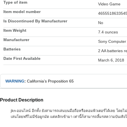
Type of item
Video Game
Item model number
465551863354
Is Discontinued By Manufacturer
No
Item Weight
7.4 ounces
Manufacturer
Sony Computer 
Batteries
2 AA batteries r
Date First Available
March 6, 2018
WARNING
:
California’s Proposition 65
Product Description
jkn-ออนไลน์ อีกทั้ง ยังสามารถเล่นบนมือถือหรือคอมพิวเตอร์ได้เลย โดยไม่
เล่นโดยฟรีไม่มีข้อผูกมัด แค่คลิกเข้ามา เท่านี้ก็สามารถลิ้มรสความบันเท