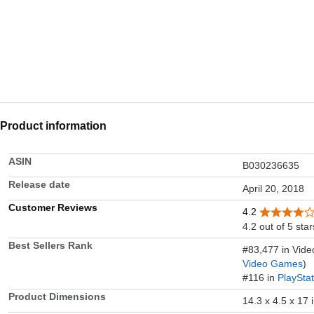
Product information
ASIN
B030236635
Release date
April 20, 2018
Customer Reviews
4.2
4.2 out of 5 star
Best Sellers Rank
#83,477 in Vid
Video Games
)
#116 in
PlaySta
Product Dimensions
14.3 x 4.5 x 17