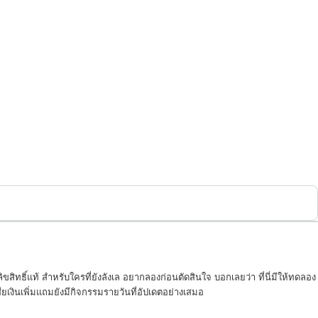
ิทธิ์แท้ สำหรับใครที่ยังลังเล อยากลองก่อนตัดสินใจ บอกเลยว่า ที่นี่มีให้ทดลอง
ยเงินเพิ่มแถมยังมีกิจกรรมรายวันที่อัปเดตอย่างเสมอ