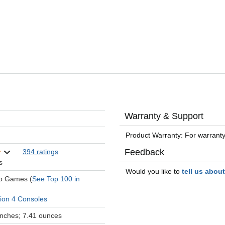
Warranty & Support
Product Warranty: For warranty
Feedback
394 ratings
s
Would you like to
tell us abou
eo Games (
See Top 100 in
tion 4 Consoles
 inches; 7.41 ounces