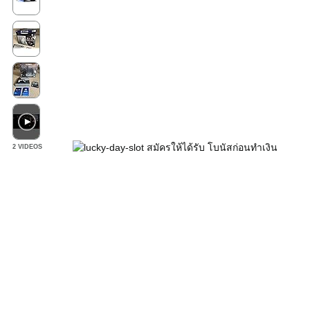
2 VIDEOS