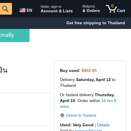
0
Returns
Hello, sign in
EN
& Orders
Cart
Account & Lists
Get free shipping to Thailand
งิน
Buy used:
$860.85
Delivery
Saturday, April 12
to
Thailand
Or fastest delivery
Thursday,
April 10
. Order within
16 hrs 8
mins
Deliver to
Thailand
Used: Very Good
|
Details
Sold by
jerseys4thewin