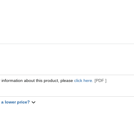
 information about this product, please
click here.
[PDF ]
t a lower price?