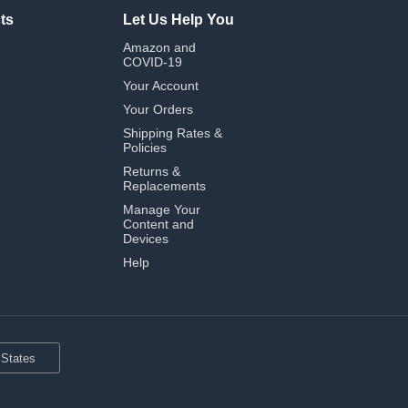
ts
Let Us Help You
Amazon and
COVID-19
Your Account
Your Orders
Shipping Rates &
Policies
Returns &
Replacements
Manage Your
Content and
Devices
Help
 States