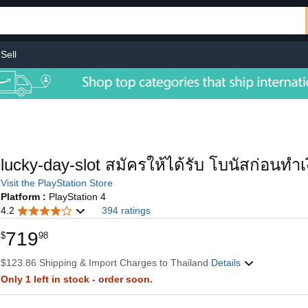
Sell
lucky-day-slot สมัครให้ได้รับ โบนัสก่อนทำเ
Visit the PlayStation Store
Platform :
PlayStation 4
4.2
394 ratings
719
$
98
$123.86 Shipping & Import Charges to Thailand
Details
Only 1 left in stock - order soon.