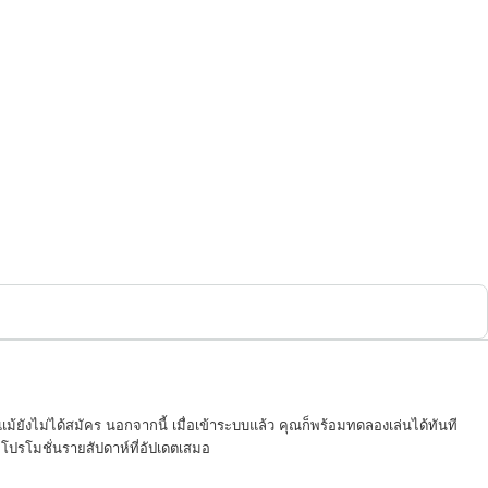
ม้ยังไม่ได้สมัคร นอกจากนี้ เมื่อเข้าระบบแล้ว คุณก็พร้อมทดลองเล่นได้ทันที
ปรโมชั่นรายสัปดาห์ที่อัปเดตเสมอ