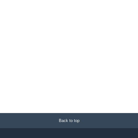
Back to top