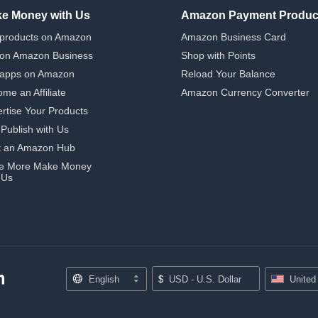
e Money with Us
Amazon Payment Produc
 products on Amazon
Amazon Business Card
 on Amazon Business
Shop with Points
 apps on Amazon
Reload Your Balance
me an Affiliate
Amazon Currency Converter
rtise Your Products
-Publish with Us
t an Amazon Hub
e More Make Money
 Us
English
$
USD - U.S. Dollar
United