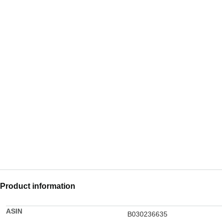
Product information
ASIN
B030236635