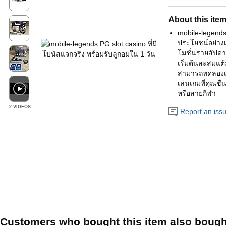
About this ite
mobile-legends
ประโยชน์อย่างเ
โมชั่นรายสัปดาห
เริ่มต้นสะสมแ
สามารถทดลองเล่น
เล่นเกมที่คุณช
หรือสายกีฬา
2 VIDEOS
Report an issue
Customers who bought this item also bough