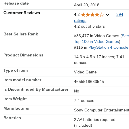
Release date
April 20, 2018
Customer Reviews
4.2
394
ratings
4.2 out of 5 stars
Best Sellers Rank
#83,477 in Video Games (
See
Top 100 in Video Games
)
#116 in
PlayStation 4 Console
Product Dimensions
14.3 x 4.5 x 17 inches; 7.41
ounces
Type of item
Video Game
Item model number
4655518633545
Is Discontinued By Manufacturer
No
Item Weight
7.4 ounces
Manufacturer
Sony Computer Entertainmen
Batteries
2 AA batteries required.
(included)