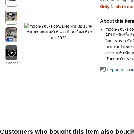
Only 1 left in st
About this ite
moon-789-slot-w
API ลิขสิทธิ์แ
กิจกรรมรายวันที
เล่นแบบไม่ต้อง
สะสมแต้มเพื่อแล
เดียว สนใจ ร่ว
2 VIDEOS
Report an issue
Customers who bought this item also bough