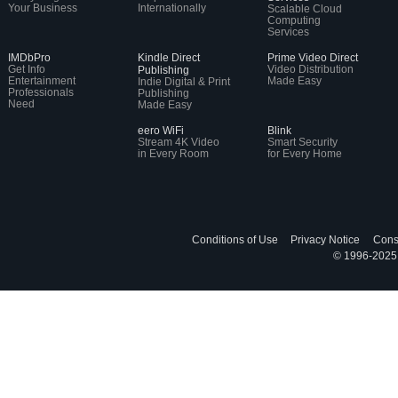
Your Business
Internationally
Scalable Cloud
Computing
Services
IMDbPro
Kindle Direct
Prime Video Direct
Get Info
Video Distribution
Publishing
Entertainment
Made Easy
Indie Digital & Print
Professionals
Publishing
Need
Made Easy
eero WiFi
Blink
Stream 4K Video
Smart Security
in Every Room
for Every Home
Conditions of Use
Privacy Notice
Cons
© 1996-2025, 