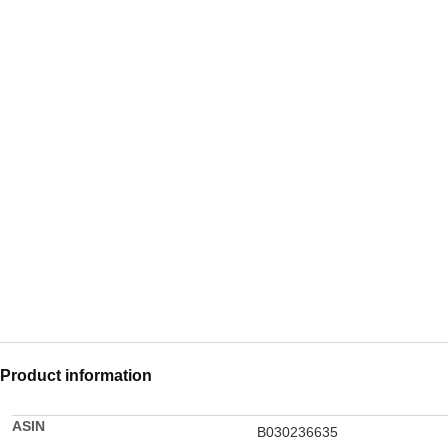
Product information
ASIN
B030236635