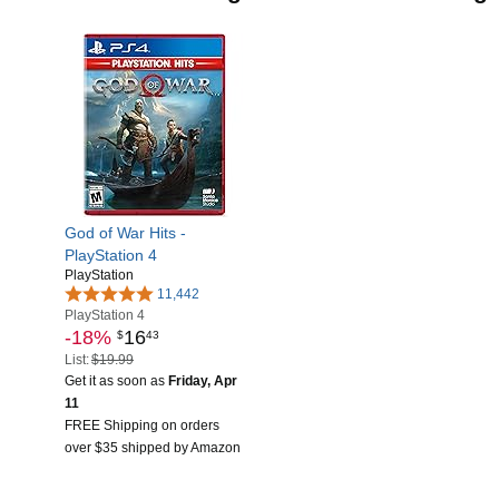
God of War Hits -
PlayStation 4
PlayStation
11,442
PlayStation 4
-18%
16
$
43
List:
$19.99
Get it as soon as
Friday, Apr
11
FREE Shipping on orders
over $35 shipped by Amazon