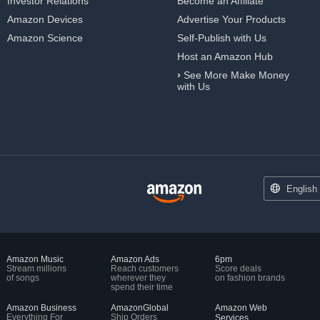
Investor Relations
Become an Affiliate
Amazon Devices
Advertise Your Products
Amazon Science
Self-Publish with Us
Host an Amazon Hub
›
See More Make Money
with Us
English
Amazon Music
Amazon Ads
6pm
Stream millions
Reach customers
Score deals
of songs
wherever they
on fashion brands
spend their time
Amazon Business
AmazonGlobal
Amazon Web
Everything For
Ship Orders
Services