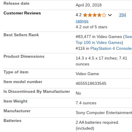
Release date
April 20, 2018
Customer Reviews
4.2
394
ratings
4.2 out of 5 stars
Best Sellers Rank
#83,477 in Video Games (
See
Top 100 in Video Games
)
#116 in
PlayStation 4 Console
Product Dimensions
14.3 x 4.5 x 17 inches; 7.41
ounces
Type of item
Video Game
Item model number
4655518633545
Is Discontinued By Manufacturer
No
Item Weight
7.4 ounces
Manufacturer
Sony Computer Entertainmen
Batteries
2 AA batteries required.
(included)