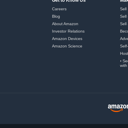
Get to Know Us
Mak
Careers
Sell
Blog
Sell
About Amazon
Sell
Investor Relations
Beco
Amazon Devices
Adve
Amazon Science
Self
Hos
›
Se
with