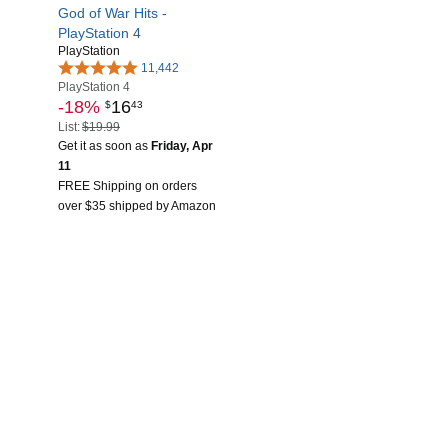
God of War Hits -
PlayStation 4
PlayStation
11,442
PlayStation 4
-18%
16
$
43
List:
$19.99
Get it as soon as
Friday, Apr
11
FREE Shipping on orders
over $35 shipped by Amazon