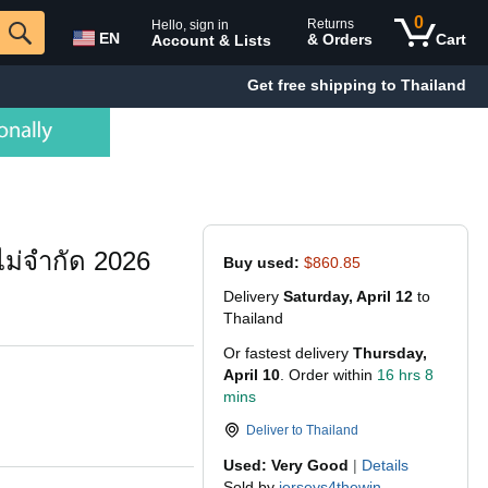
0
Returns
Hello, sign in
EN
& Orders
Cart
Account & Lists
Get free shipping to Thailand
ไม่จำกัด 2026
Buy used:
$860.85
Delivery
Saturday, April 12
to
Thailand
Or fastest delivery
Thursday,
April 10
. Order within
16 hrs 8
mins
Deliver to
Thailand
Used: Very Good
|
Details
Sold by
jerseys4thewin