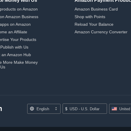
e Money with Us
Amazon Payment Produc
 products on Amazon
Amazon Business Card
 on Amazon Business
Shop with Points
 apps on Amazon
Reload Your Balance
me an Affiliate
Amazon Currency Converter
rtise Your Products
-Publish with Us
t an Amazon Hub
e More Make Money
 Us
English
$
USD - U.S. Dollar
United