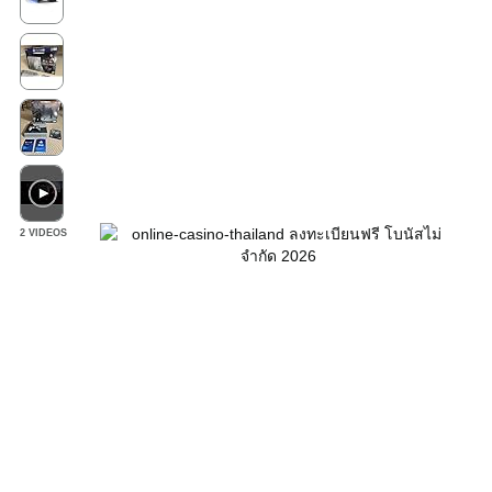
2 VIDEOS