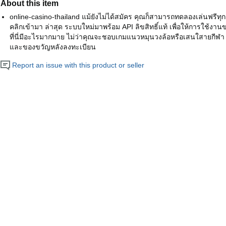
About this item
online-casino-thailand แม้ยังไม่ได้สมัคร คุณก็สามารถทดลองเล่นฟรีทุกเก
คลิกเข้ามา ล่าสุด ระบบใหม่มาพร้อม API ลิขสิทธิ์แท้ เพื่อให้การใช้งา
ที่นี่มีอะไรมากมาย ไม่ว่าคุณจะชอบเกมแนวหมุนวงล้อหรือเสนใสายกีฬา ที่
และของขวัญหลังลงทะเบียน
Report an issue with this product or seller