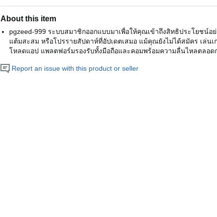
About this item
pgzeed-999 ระบบสมาชิกออกแบบมาเพื่อให้คุณเข้าถึงสิทธิประโยชน์อย่าง
แต้มสะสม หรือโปรรายสัปดาห์ที่อัปเดตเสมอ แม้คุณยังไม่ได้สมัคร เล่นเก
โหลดแอป แพลตฟอร์มรองรับทั้งมือถือและคอมพร้อมความลื่นไหลตลอด
Report an issue with this product or seller