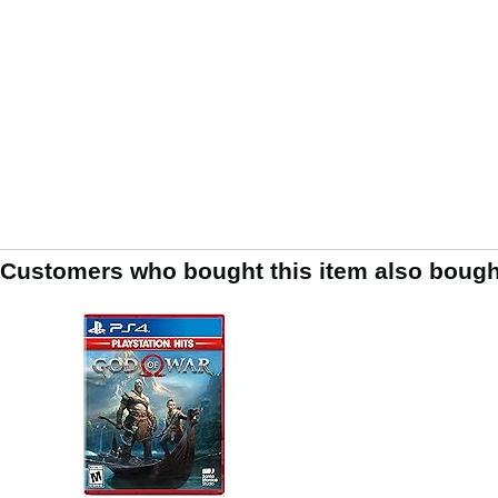
Customers who bought this item also bough