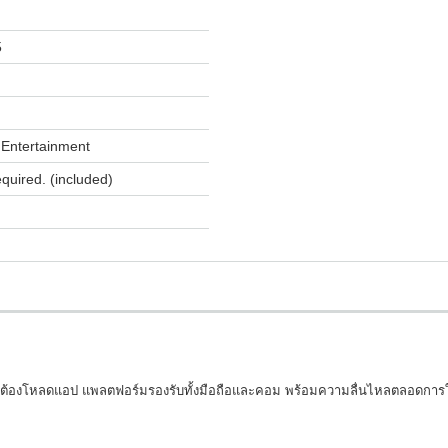
5
Entertainment
equired. (included)
ม่ต้องโหลดแอป แพลตฟอร์มรองรับทั้งมือถือและคอม พร้อมความลื่นไหลตลอดการใช