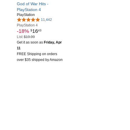
God of War Hits -
PlayStation 4
PlayStation
11,442
PlayStation 4
-18%
16
$
43
List:
$19.99
Get it as soon as
Friday, Apr
11
FREE Shipping on orders
over $35 shipped by Amazon