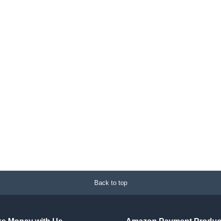
Back to top