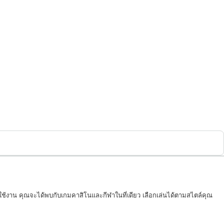
้งาน คุณจะได้พบกับเกมคาสิโนและกีฬาในที่เดียว เลือกเล่นได้ตามสไตล์คุณ