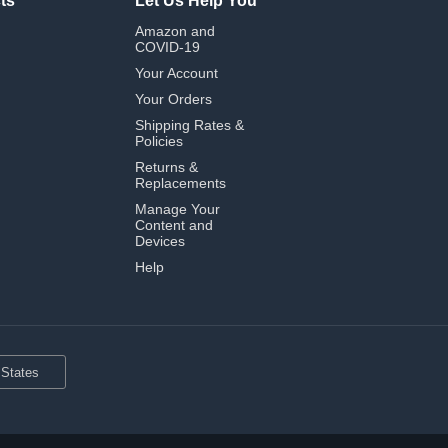
ts
Let Us Help You
Amazon and
COVID-19
Your Account
Your Orders
Shipping Rates &
Policies
Returns &
Replacements
Manage Your
Content and
Devices
Help
 States