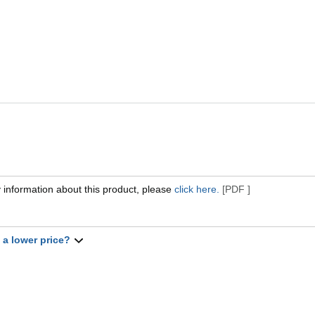
 information about this product, please
click here.
[PDF ]
t a lower price?