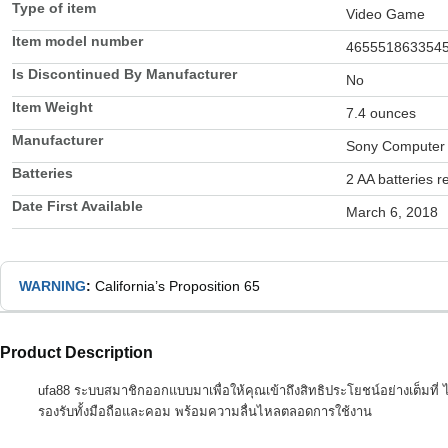
Type of item
Video Game
Item model number
465551863354
Is Discontinued By Manufacturer
No
Item Weight
7.4 ounces
Manufacturer
Sony Computer 
Batteries
2 AA batteries r
Date First Available
March 6, 2018
WARNING
:
California’s Proposition 65
Product Description
ufa88 ระบบสมาชิกออกแบบมาเพื่อให้คุณเข้าถึงสิทธิประโยชน์อย่างเต็มที
รองรับทั้งมือถือและคอม พร้อมความลื่นไหลตลอดการใช้งาน