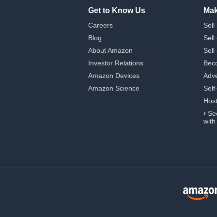
Get to Know Us
Mak
Careers
Sell
Blog
Sell
About Amazon
Sell
Investor Relations
Beco
Amazon Devices
Adve
Amazon Science
Self
Hos
›
Se
with