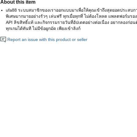
About this item
ufa88 ระบบสมาชิกของเราออกแบบมาเพื่อให้คุณเข้าถึงสุดยอดประสบการ
พิเศษมากมายอย่างรัวๆ เล่นฟรี ทุกเมื่อทุกที่ ไม่ต้องโหลด แพลตฟอร์มรอง
API ลิขสิทธิ์แท้ และกิจกรรมรายวันที่อัปเดตอย่างต่อเนื่อง อยากลองก่อ
ทุกเกมได้ทันที ไม่มีข้อผูกมัด เพียงเข้าลิงก์
Report an issue with this product or seller