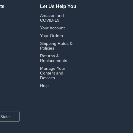
ts
Let Us Help You
Amazon and
COVID-19
Your Account
Your Orders
Shipping Rates &
Policies
Returns &
Replacements
Manage Your
Content and
Devices
Help
 States