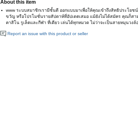
About this item
www ระบบสมาชิกเรามีชั้นดี ออกแบบมาเพื่อให้คุณเข้าถึงสิทธิประโยชน์อย
ขวัญ หรือโปรโมชั่นรายสัปดาห์ที่อัปเดตเสมอ แม้ยังไม่ได้สมัคร คุณก็ส
คาสิโน รูเล็ตและกีฬา ที่เดียว เล่นได้ทุกหมวด ไม่ว่าจะเป็นสายหมุนวงล
Report an issue with this product or seller