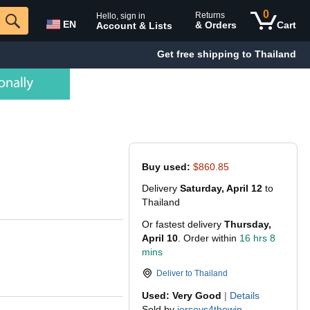
0
Returns
Hello, sign in
EN
& Orders
Cart
Account & Lists
Get free shipping to Thailand
Buy used:
$860.85
Delivery
Saturday, April 12
to
Thailand
Or fastest delivery
Thursday,
April 10
. Order within
16 hrs 8
mins
Deliver to
Thailand
Used: Very Good
|
Details
Sold by
jerseys4thewin