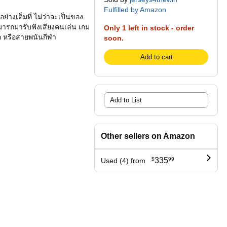
Fulfilled by Amazon
่างเต็มที่ ไม่ว่าจะเป็นของ
ามารถมารับฟังเสียงคนเล่น เกม
Only 1 left in stock - order
้อ หรือสายพนันกีฬา
soon.
Add to cart
Add to List
Other sellers on Amazon
$
335
99
Used (4) from