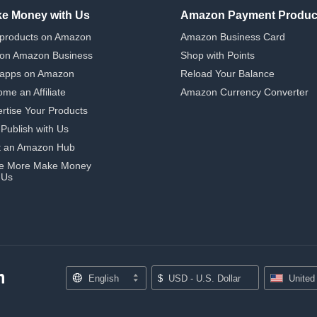
e Money with Us
Amazon Payment Produc
 products on Amazon
Amazon Business Card
 on Amazon Business
Shop with Points
 apps on Amazon
Reload Your Balance
me an Affiliate
Amazon Currency Converter
rtise Your Products
-Publish with Us
t an Amazon Hub
e More Make Money
 Us
English
$
USD - U.S. Dollar
United