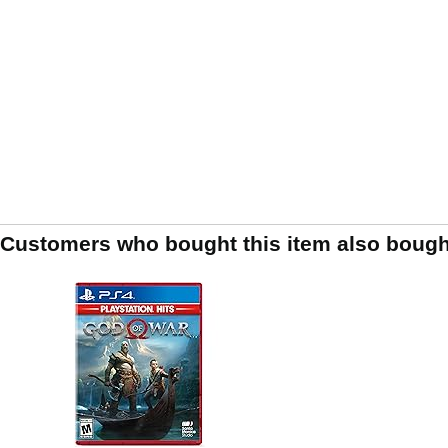
Customers who bought this item also bough