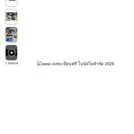
2 VIDEOS