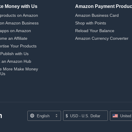
e Money with Us
Amazon Payment Produc
 products on Amazon
Amazon Business Card
 on Amazon Business
Shop with Points
 apps on Amazon
Reload Your Balance
me an Affiliate
Amazon Currency Converter
rtise Your Products
-Publish with Us
t an Amazon Hub
e More Make Money
 Us
English
$
USD - U.S. Dollar
United