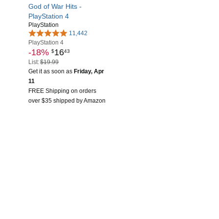
God of War Hits -
PlayStation 4
PlayStation
11,442
PlayStation 4
-18%
16
$
43
List:
$19.99
Get it as soon as
Friday, Apr
11
FREE Shipping on orders
over $35 shipped by Amazon