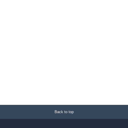
Back to top